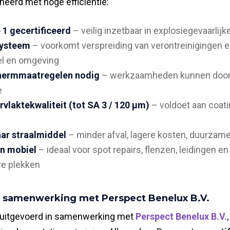
neerd met hoge efficiëntie:
1 gecertificeerd
– veilig inzetbaar in explosiegevaarli
systeem
– voorkomt verspreiding van verontreinigingen 
l en omgeving
hermmaatregelen nodig
– werkzaamheden kunnen doorg
e
vlaktekwaliteit (tot SA 3 / 120 µm)
– voldoet aan coati
ar straalmiddel
– minder afval, lagere kosten, duurzame
n mobiel
– ideaal voor spot repairs, flenzen, leidingen en
re plekken
in samenwerking met Perspect Benelux B.V.
is uitgevoerd in samenwerking met
Perspect Benelux B.V.