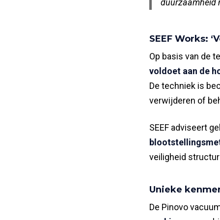
duurzaamheid m
SEEF Works: ‘V
Op basis van de t
voldoet aan de h
De techniek is be
verwijderen of b
SEEF adviseert geb
blootstellingsme
veiligheid structu
Unieke kenmer
De Pinovo vacuums