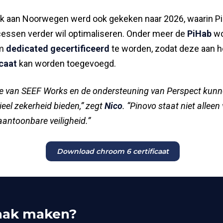
k aan Noorwegen werd ook gekeken naar 2026, waarin Pi
essen verder wil optimaliseren. Onder meer de
PiHab
wo
om
dedicated gecertificeerd
te worden, zodat deze aan he
caat
kan worden toegevoegd.
tie van SEEF Works en de ondersteuning van Perspect kun
ieel zekerheid bieden,” zegt
Nico
. “Pinovo staat niet alleen
antoonbare veiligheid.”
Download chroom 6 certificaat
aak maken?