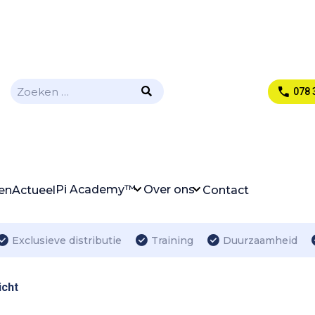
Zoeken
078 
naar:
Pi Academy™
Over ons
en
Actueel
Contact
Exclusieve distributie
Training
Duurzaamheid
icht