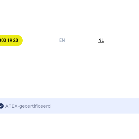
303 19 20
EN
NL
ATEX-gecertificeerd