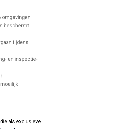
jke omgevingen
en beschermt
aan tijdens
ng- en inspectie-
r
 moeilijk
, die als exclusieve