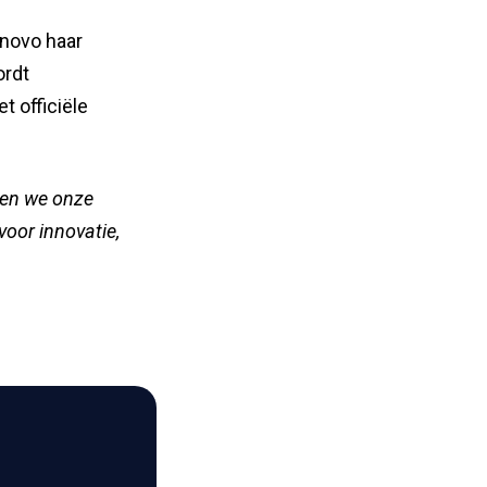
novo haar
rdt
t officiële
nen we onze
 voor innovatie,