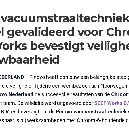
 vacuumstraaltechnie
el gevalideerd voor Ch
orks bevestigt veiligh
wbaarheid
EDERLAND –
Pinovo heeft opnieuw een belangrijke stap 
riële veiligheid. Tijdens een werkbezoek aan Noorwege
ovo Nederland
de succesvolle resultaten van de
Chroom-
 team. De validatie werd uitgevoerd door
SEEF Works B.
 B.V.
en bevestigt dat de
Pinovo vacuumstraaltechniek
v
asbaar is bij werkzaamheden met Chroom-6-houdende c