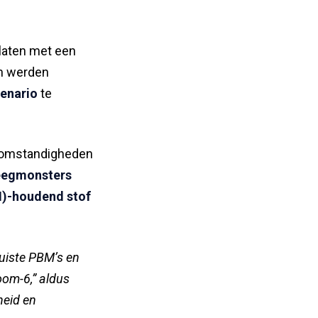
laten met een
n werden
enario
te
e omstandigheden
eegmonsters
I)-houdend stof
juiste PBM’s en
oom-6,” aldus
heid en