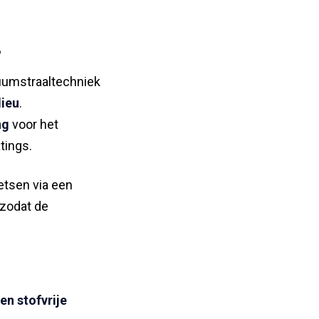
’
uumstraaltechniek
lieu
.
ng
voor het
tings.
etsen via een
 zodat de
en stofvrije