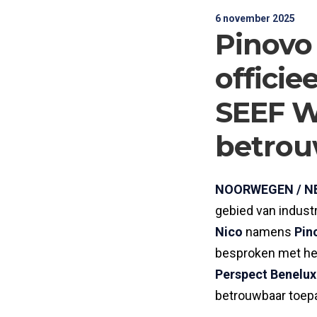
6 november 2025
Pinovo
officie
SEEF W
betrou
NOORWEGEN / N
gebied van indust
Nico
namens
Pin
besproken met het
Perspect Benelux
betrouwbaar toep