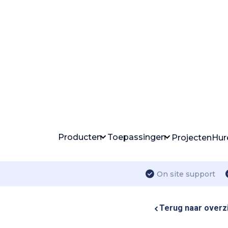
Producten
Toepassingen
Projecten
Hur
On site support
Terug naar overz