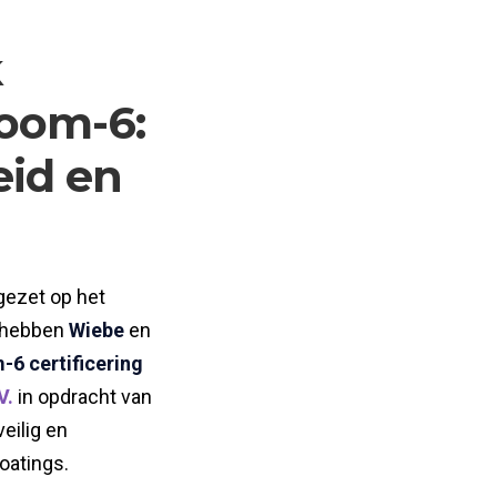
k
room-6:
eid en
gezet op het
n hebben
Wiebe
en
6 certificering
V.
in opdracht van
eilig en
oatings.