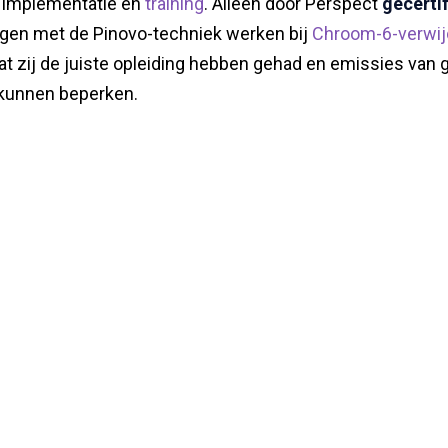
r implementatie en
training
. Alleen door Perspect
gecerti
en met de Pinovo-techniek werken bij
Chroom-6-verwij
t zij de juiste opleiding hebben gehad en emissies van g
kunnen beperken.