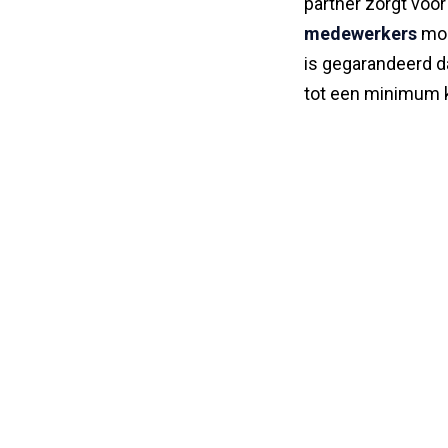
partner zorgt voo
medewerkers
mog
is gegarandeerd da
tot een minimum 