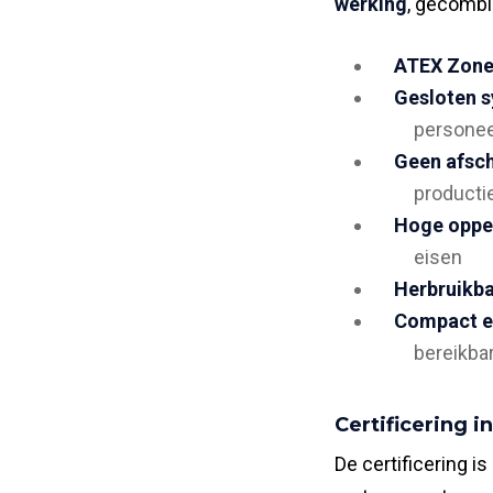
werking
, gecombi
ATEX Zone 
Gesloten 
personee
Geen afsc
producti
Hoge opper
eisen
Herbruikba
Compact e
bereikba
Certificering 
De certificering 